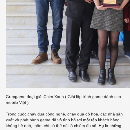
Grepgame đoạt giải Chim Xanh ( Giải lập trình game dành cho
mobile Việt )
Trong cuộc chạy đua công nghệ, chạy đua đồ họa, các nhà sản
xuất và phát hành game đã vô tình bỏ rơi một tập khách hàng
không hề nhỏ, thậm chí cỏ thể nói là chiếm đa số. Họ là những